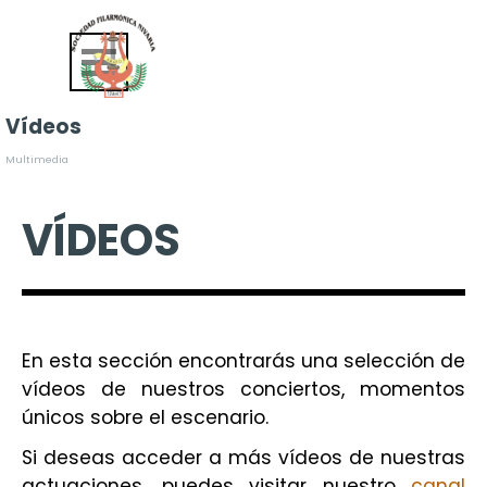
Vaya al Contenido
Saltar menú
Vídeos
Multimedia
VÍDEOS
En esta sección encontrarás una selección de
vídeos de nuestros conciertos, momentos
únicos sobre el escenario.
Si deseas acceder a más vídeos de nuestras
actuaciones, puedes visitar nuestro
canal